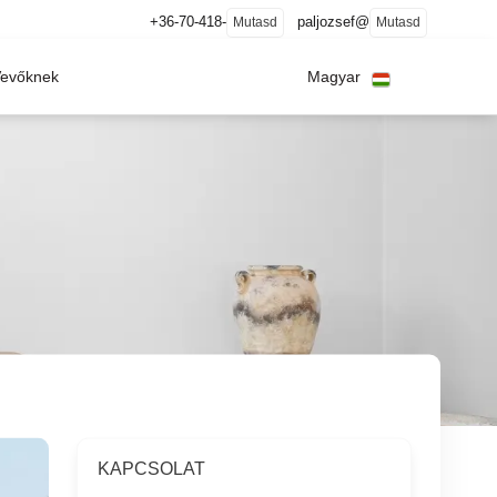
+36-70-418-
paljozsef@
Mutasd
Mutasd
Vevőknek
Magyar
KAPCSOLAT