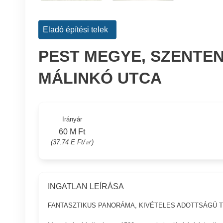
Eladó építési telek
PEST MEGYE, SZENTEN
MÁLINKÓ UTCA
Irányár
60 M Ft
(37.74 E Ft/㎡)
INGATLAN LEÍRÁSA
FANTASZTIKUS PANORÁMA, KIVÉTELES ADOTTSÁGÚ 