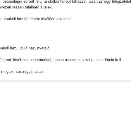
, betonalapra épített felújítandó(bontandó) faházzal. Szarvashegy lélegzetelál
vezeti részén található a telek.
ás családi ház építésére kiválóan alkalmas.
aládi ház, üdülő ház, nyaraló.
íteni, kivételes panorámával, ebben az esetben ezt a telket látnia kell.
, megtekintés rugalmasan.