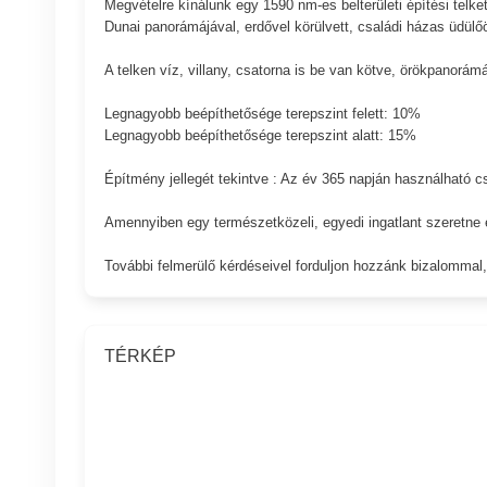
Megvételre kínálunk egy 1590 nm-es belterületi építési telket
Dunai panorámájával, erdővel körülvett, családi házas üdülőö
A telken víz, villany, csatorna is be van kötve, örökpanorám
Legnagyobb beépíthetősége terepszint felett: 10%
Legnagyobb beépíthetősége terepszint alatt: 15%
Építmény jellegét tekintve : Az év 365 napján használható cs
Amennyiben egy természetközeli, egyedi ingatlant szeretne ép
További felmerülő kérdéseivel forduljon hozzánk bizalommal
TÉRKÉP