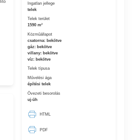
lító
Ingatlan jellege
telek
Telek terület
1590 m²
Közműállapot
csatorna: bekötve
gáz: bekötve
villany: bekötve
víz: bekötve
Telek típusa
Művelési ága
építési telek
Övezeti besorolás
uj-üh
HTML
PDF