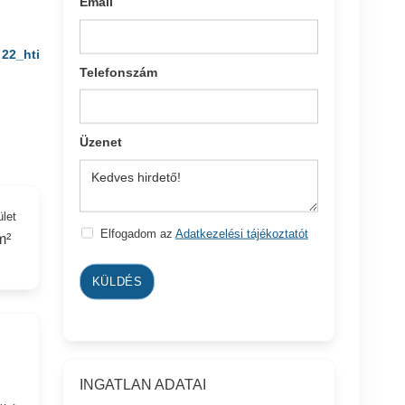
Email
22_hti
Telefonszám
Üzenet
ület
Elfogadom az
Adatkezelési tájékoztatót
m²
KÜLDÉS
INGATLAN ADATAI