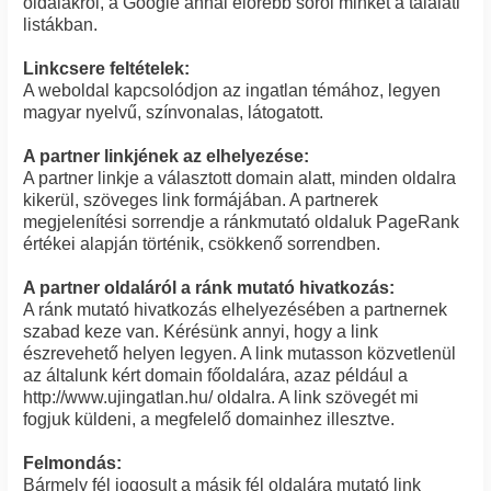
oldalakról, a Google annál előrébb sorol minket a találati
listákban.
Linkcsere feltételek:
A weboldal kapcsolódjon az ingatlan témához, legyen
magyar nyelvű, színvonalas, látogatott.
A partner linkjének az elhelyezése:
A partner linkje a választott domain alatt, minden oldalra
kikerül, szöveges link formájában. A partnerek
megjelenítési sorrendje a ránkmutató oldaluk PageRank
értékei alapján történik, csökkenő sorrendben.
A partner oldaláról a ránk mutató hivatkozás:
A ránk mutató hivatkozás elhelyezésében a partnernek
szabad keze van. Kérésünk annyi, hogy a link
észrevehető helyen legyen. A link mutasson közvetlenül
az általunk kért domain főoldalára, azaz például a
http://www.ujingatlan.hu/ oldalra. A link szövegét mi
fogjuk küldeni, a megfelelő domainhez illesztve.
Felmondás:
Bármely fél jogosult a másik fél oldalára mutató link