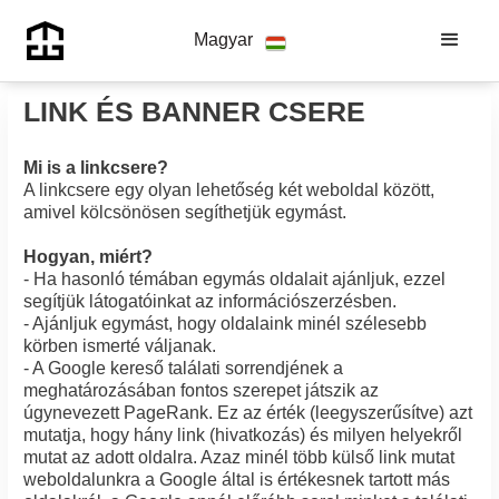
Magyar
LINK ÉS BANNER CSERE
Mi is a linkcsere?
A linkcsere egy olyan lehetőség két weboldal között,
amivel kölcsönösen segíthetjük egymást.
Hogyan, miért?
- Ha hasonló témában egymás oldalait ajánljuk, ezzel
segítjük látogatóinkat az információszerzésben.
- Ajánljuk egymást, hogy oldalaink minél szélesebb
körben ismerté váljanak.
- A Google kereső találati sorrendjének a
meghatározásában fontos szerepet játszik az
úgynevezett PageRank. Ez az érték (leegyszerűsítve) azt
mutatja, hogy hány link (hivatkozás) és milyen helyekről
mutat az adott oldalra. Azaz minél több külső link mutat
weboldalunkra a Google által is értékesnek tartott más