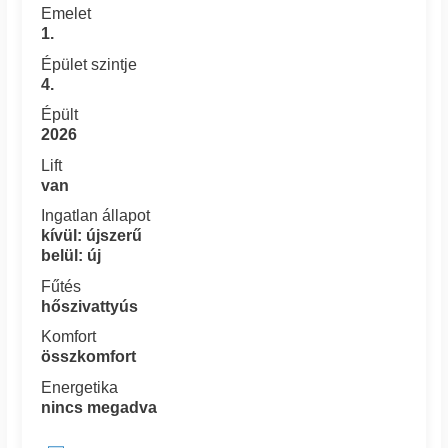
Emelet
1.
Épület szintje
4.
Épült
2026
Lift
van
Ingatlan állapot
kívül: újszerű
belül: új
Fűtés
hőszivattyús
Komfort
összkomfort
Energetika
nincs megadva