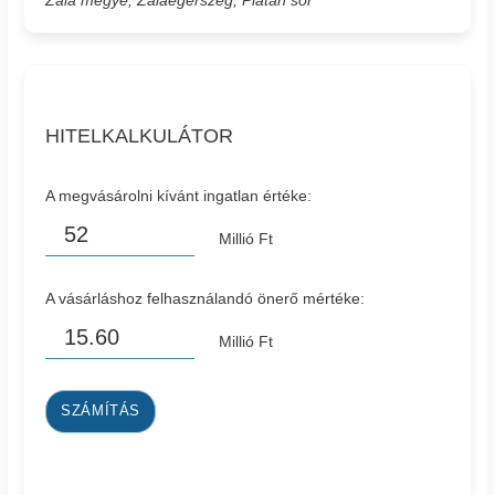
Zala megye, Zalaegerszeg, Platán sor
HITELKALKULÁTOR
A megvásárolni kívánt ingatlan értéke:
Millió Ft
A vásárláshoz felhasználandó önerő mértéke:
Millió Ft
SZÁMÍTÁS