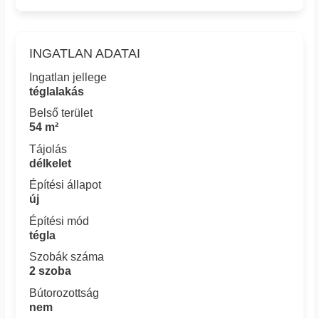
INGATLAN ADATAI
Ingatlan jellege
téglalakás
Belső terület
54 m²
Tájolás
délkelet
Építési állapot
új
Építési mód
tégla
Szobák száma
2 szoba
Bútorozottság
nem