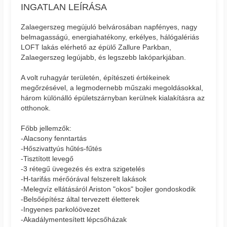
INGATLAN LEÍRÁSA
Zalaegerszeg megújuló belvárosában napfényes, nagy
belmagasságú, energiahatékony, erkélyes, hálógalériás
LOFT lakás elérhető az épülő Zallure Parkban,
Zalaegerszeg legújabb, és legszebb lakóparkjában.
A volt ruhagyár területén, építészeti értékeinek
megőrzésével, a legmodernebb műszaki megoldásokkal,
három különálló épületszárnyban kerülnek kialakításra az
otthonok.
Főbb jellemzők:
-Alacsony fenntartás
-Hőszivattyús hűtés-fűtés
-Tisztított levegő
-3 rétegű üvegezés és extra szigetelés
-H-tarifás mérőórával felszerelt lakások
-Melegvíz ellátásáról Ariston "okos" bojler gondoskodik
-Belsőépítész által tervezett életterek
-Ingyenes parkolóövezet
-Akadálymentesített lépcsőházak