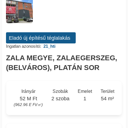
Eladó új építésű téglalakás
Ingatlan azonosító:
21_hti
ZALA MEGYE, ZALAEGERSZEG,
(BELVÁROS), PLATÁN SOR
Irányár
Szobák
Emelet
Terület
52 M Ft
2 szoba
1
54 m²
(962.96 E Ft/㎡)